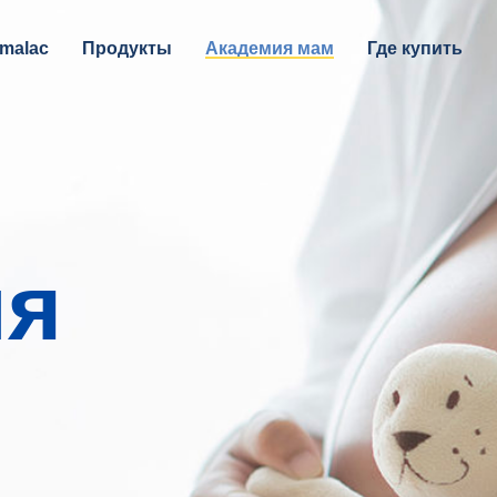
malac
Продукты
Академия мам
Где купить
ия