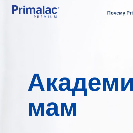
Почему Pri
Академ
мам