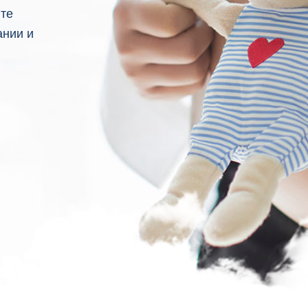
йте
ании и