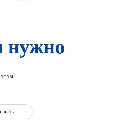
м нужно
росом
нность