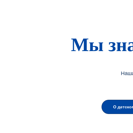
Мы зна
Наша
О детско